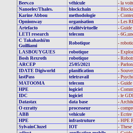
Beev.co
véhicule
- la voi
Nanoelec/Thales.
blockchain
- Block
Karine Abbou
methodologie
- Conte
Opnionway
organisation
- Les R
Artefacto
réalitévirtuelle
- Guide 
LETI research
telecom
- 6G,un
C Takahashi/m
Robotique
- roboti
Guilliami
LASBOUYGUES
robotique
- Explor
Bosh Rexroth
robotique
- Robots
ARCEP
25/05/2021
- Parlon
IDATE Digiworld
planification
- Souve
lastPass
teletravail
- Psych
MATOOMA
telecom
- Guide
HPE
logiciel
- Commen
IDC
logiciel
- le GDP
Datastax
data base
- Archi
O ezratty
processeur
- compr
ABB
vehicule
- Ecrire
HPE
infrastruture
- HPE Po
SylvainCluzel
IOT
- These 
adjust
application mobile
- Guide 