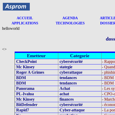
ACCUEIL
AGENDA
ARTICL
APPLICATIONS
TECHNOLOGIES
DOSSIE
helloworld
doss
<>
Emetteur
Categorie
CheckPoint
cybersécurité
- Rappor
Mc Kinsey
stategie
- Quand 
Roger A Grimes
cyberattaque
- phishi
BDM
tendances
- BDM -
BDM
tendances
- BDM -
Panorama
Achat
- Les s
PL-Ivalua
achat
- CPO-
Mc Kinsey
finances
- March
BitDefender
cybersécurité
- économ
Rapid7
Cyber-attaque
- La por