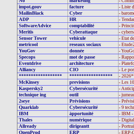
No
marketing
- Comme
impot.gouv
facture
- Liste 
MailinBlack
Cyber
- barom
ADP
HR
- Tenda
SoftwareAdvice
comptabilité
- Princ
Meritis
Cyberattaque
- cybers
Sensor Tower
vehicule
- Etat d
metricool
reseaux sociaux
- Etude
YouGov
donnée
- YouGov
Specops
mot de passe
- Rappo
Eventdrive
architecture
- Platef
Alliancy
CIO
- Le po
******************
******************
- 2026
McKinsey
previsions
- Les 10
Kaspersky2
Cybersécurité
- Antici
technique ing
outil
- jumeau
2seye
Prévisions
- Prévis
Quarklab
Cybersécurité
- 9 tec
IBM
àpportunité
- IBM - 
Thales
numérique
- Digita
Allready
dirigeantt
- Portra
OpenProd
ERP
- ERP-G