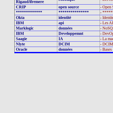
Rigaud/ifremere
CRIP
open source
- Open 
*************
***************
- *****
Okta
identité
- Identit
IBM
api
- Les AP
Marklogic
données
- NoSQL
IBM
Developpemnt
- DevOp
Saagie
IA
- La mac
Nlyte
DCIM
- DCIM 
Oracle
données
- Bases