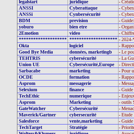
legalstart
juridique
- Créati
ANSSI
Cyberattaque
- Cybera
ANSSi
Cynbersécurité
- Cybera
BDM
prevision
- Guide:
yoburo
bien etre
- Organ
2Emotion
video
- Chiff
********************
********************
- 2024
Okta
logiciel
- Rappo
Good Bye Media
données, marketingb
- Le po
TEHTRIS
cybersécurité
- La Gu
Union UE
Cybersécurité,Europe
- Direc
Sarbacabe
marketing
- Pour 
OCDE
formation
- Rappo
Asprom
messagerie
- Messag
Selexium
finance
- Guid
TechEthic
numerique
- Enjeu
Asprom
Marketing
- outil
GateWatcher
Cybersécurité
- Menac
Maverick/Gartner
cybersecurité
- Etude
Salesforce
vente,marketing
- Guide 
TechTarget
Stratégie
- Priori
Wolters&Klumers
juridique
- Avocat