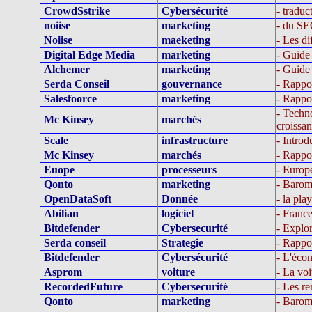
CrowdSstrike
Cybersécurité
- traduc
noiise
marketing
- du SE
Noiise
maeketing
- Les di
Digital Edge Media
marketing
- Guide 
Alchemer
marketing
- Guide 
Serda Conseil
gouvernance
- Rappo
Salesfoorce
marketing
- Rappo
- Techn
Mc Kinsey
marchés
croissa
Scale
infrastructure
- Introd
Mc Kinsey
marchés
- Rappo
Euope
processeurs
- Europe
Qonto
marketing
- Barom
OpenDataSoft
Donnée
- la pla
Abilian
logiciel
- Franc
Bitdefender
Cybersecurité
- Explo
Serda conseil
Strategie
- Rappor
Bitdefender
Cybersécurité
- L'écon
Asprom
voiture
- La vo
RecordedFuture
Cybersecurité
- Les re
Qonto
marketing
- Barom