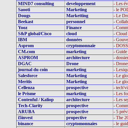
MIND7 consulting
developpement
- Les év
Saooti
Marketing
- le PO
Dougs
Marketting
- Le Dr
Beekast
personnel
- Colla
Yooz
Finance
- Comme
S&P global/Cisco
cloud
- Cloud
IBM
données
- Gouver
Asprom
cryptomonnaie
- DOSS
CM.com
marketing
- Guide
ASPROM
architecture
- doss
DGAC
Drone
- Drones
journal du coin
marketing
- Lexiq
Salesforce
Marketing
- Le gl
Meritis
Marketing
- Le glo
Cellenza
prospective
- tech'v
le Prisme
marketing
- Les f
Contenful / Kaliop
architecture
- Les se
Tech-Clarity
prospective
- Commen
ARUBA
prospective
- 5 pré
i5invest
propective
- The 2
binance
cryptomonnaies
- le gui