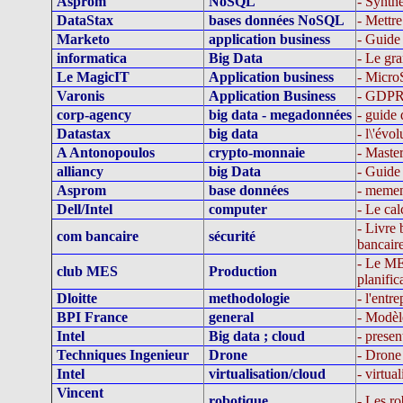
Asprom
NoSQL
- Synth
DataStax
bases données NoSQL
- Mettr
Marketo
application business
- Guide 
informatica
Big Data
- Le gr
Le MagicIT
Application business
- Micro
Varonis
Application Business
- GDPR 
corp-agency
big data - megadonnées
- guide 
Datastax
big data
- l\'évo
A Antonopoulos
crypto-monnaie
- Master
alliancy
big Data
- Guide 
Asprom
base données
- memen
Dell/Intel
computer
- Le cal
- Livre 
com bancaire
sécurité
bancair
- Le ME
club MES
Production
planific
Dloitte
methodologie
- l'entr
BPI France
general
- Modèle
Intel
Big data ; cloud
- presen
Techniques Ingenieur
Drone
- Drone 
Intel
virtualisation/cloud
- virtua
Vincent
robotique
- Les ro