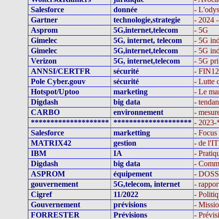
Salesforce
donnée
- L'ody
Gartner
technologie,strategie
- 2024 -
Asprom
5G,internet,telecom
- 5G
Gimelec
5G, internet, telecom
- 5G ind
Gimelec
5G,internet,telecom
- 5G ind
Verizon
5G, internet,telecom
- 5G pri
ANNSI/CERTFR
sécurité
- FIN12 
Pole Cyber.gouv
sécurité
- Lutte 
Hotspot/Uptoo
marketing
- Le ma
Digdash
big data
- tenda
CARBO
environnement
- mesur
********************
********************
- 2023
Salesforce
marketting
- Focus 
MATRIX42
gestion
- de l'
IBM
IA
- Prati
Digdash
big data
- Comme
ASPROM
équipement
- DOSS
gouvernement
5G,telecom, internet
- rappor
Cigref
11/2022
- Politi
Gouvernement
prévisions
- Missio
FORRESTER
Prévisions
- Prévi