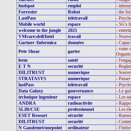
hudspot
emploi
- inboun
Forrester
Robot
- the f
LastPass
teletravail
- Psych
Mobile world
espace
- 5G's f
welcome to the jungle
2021
- entret
VMvare:dell/Intel
travail
- Nouvel
Gartner /Informica
données
- Capaci
- votre
Pete Shear
garter
Organis
leem
santé
- l'eng
E T N
securité
- Reglm
DILITRUST
numerique
- Souve
STRATASYS
numerique
- Passer
lastPass
teletravail
- Psych
Data Galaxy
gouvernance
- Le gu
technique ingenieur
espace
- Les na
ANDRA
radioactivite
- Rappor
SLIB/CSE
professionnel
- Les é
ESET Researt
sécurité
- Ransom
DILITRUST
securité
- Commen
N Gaudemet/onepoint
ordinateur
- l\'inf