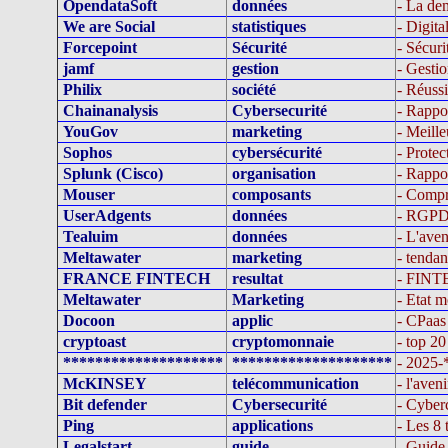
OpendataSoft
données
- La dem
We are Social
statistiques
- Digita
Forcepoint
Sécurité
- Sécuri
jamf
gestion
- Gesti
Philix
société
- Réussi
Chainanalysis
Cybersecurité
- Rappo
YouGov
marketing
- Meill
Sophos
cybersécurité
- Protec
Splunk (Cisco)
organisation
- Rappo
Mouser
composants
- Compr
UserAdgents
données
- RGPD 
Tealuim
données
- L'aven
Meltawater
marketing
- tendan
FRANCE FINTECH
resultat
- FINTE
Meltawater
Marketing
- Etat 
Docoon
applic
- CPaas 
cryptoast
cryptomonnaie
- top 2
********************
********************
- 2025
McKINSEY
telécommunication
- l'aven
Bit defender
Cybersecurité
- Cyberc
Ping
applications
- Les 8 
Legalstart
guide
- Guide 