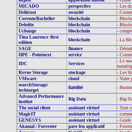
MICADO
perspective
- Les d
Delitrust
securité
- Commen
Coreum/Bachelier
blockchain
- Block
Deloitte
blockchain
- Blockc
Uchange
blockchain
- compr
Tina Laurence /first
blockchain
- La Blo
edition
SAGE
finance
- Dématé
HPE - Pointnext
service
- Commen
- Le mod
IDC
Services
numériqu
Revue Storage
stockage
- Les St
VMware
cloud
- Votre 
searchStorage/
fiabilité
- Busin
techtarget
Advancd Performance
Big Data
- Big Da
institut
The social client
assistant virtuel
- Tout
MagicIT
assistant virtuel
- comm
GENESYS
assistant virtuel
- Guide
Akamaî / Forrester
pare feu applicatif
- Forres