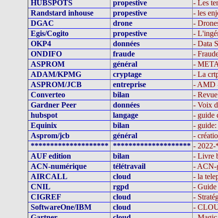
HUBSPOTS
propestive
- Les t
Randstard inhouse
propestive
- les en
DGAC
drone
- Drones
Egis/Cogito
propestive
- L'ingé
OKP4
données
- Data 
ONDIFO
fraude
- Fraude
ASPROM
général
- META
ADAM/KPMG
cryptage
- La crt
ASPROM/JCB
entreprise
- AMD -
Converteo
bilan
- Revue
Gardner Peer
données
- Voix d
hubspot
langage
- guide
Equinix
bilan
- guide
Asprom/jcb
général
- créat
********************
********************
- 2022
AUF edition
bilan
- Livre 
ACN-numérique
télétravail
- ACN-gu
AIRCALL
cloud
- la te
CNIL
rgpd
- Guide
CIGREF
cloud
- Straté
SoftwareOne/IBM
cloud
- CLOUD
Gartner
cloud
- Magic