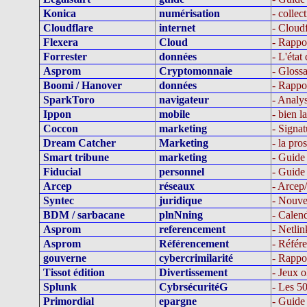
Konica
numérisation
- collec
Cloudflare
internet
- Cloudf
Flexera
Cloud
- Rappor
Forrester
données
- L'état
Asprom
Cryptomonnaie
- Gloss
Boomi / Hanover
données
- Rappor
SparkToro
navigateur
- Analys
Ippon
mobile
- bien l
Coccon
marketing
- Signat
Dream Catcher
Marketing
- la pro
Smart tribune
marketing
- Guide 
Fiducial
personnel
- Guide 
Arcep
réseaux
- Arcep/
Syntec
juridique
- Nouve
BDM / sarbacane
plnNning
- Calen
Asprom
referencement
- Netlin
Asprom
Référencement
- Référ
gouverne
cybercrimilarité
- Rappo
Tissot édition
Divertissement
- Jeux o
Splunk
CybrsécuritéG
- Les 5
Primordial
epargne
- Guide 