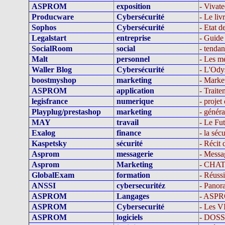
ASPROM
exposition
- Vivat
Producware
Cybersécurité
- Le liv
Sophos
Cybersécurité
- Etat 
Legalstart
entreprise
- Guide 
SocialRoom
social
- tenda
Malt
personnel
- Les me
Waller Blog
Cybersécurité
- L'Ody
boostmyshop
marketing
- Market
ASPROM
application
- Traite
legisfrance
numerique
- projet
Playplug/prestashop
marketing
- génér
MAY
travail
- Le Fut
Exalog
finance
- la séc
Kaspetsky
sécurité
- Récit 
Asprom
messagerie
- Messag
Asprom
Marketing
- CHA
GlobalExam
formation
- Réuss
ANSSI
cybersecuritéz
- Panor
ASPROM
Langages
- ASP
ASPROM
Cybersecurité
- Les 
ASPROM
logiciels
- DOS