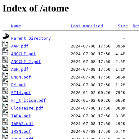
Index of /atome
Name
Last modified
Size
De
Parent Directory
AAP.pdf
ANCCLI.pdf
ANCCLI_2.pdf
ASN.pdf
BNEN.pdf
EY.pdf
FT14.pdf
FT_tritium.pdf
Glossaire.pdf
IAEA.pdf
IAEA2.pdf
IRSN.pdf