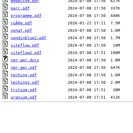
medecine.pdf
parc.pdf
programme.pdf
ruÃ©e.pdf
senat.pdf
sendinblue2.pdf
siteflow.pdf
siteflow2.pdf
smr-amr.docx
smr-amr.pdf
teching.pdf
teching2.pdf
tritium.pdf
uranium.pdf