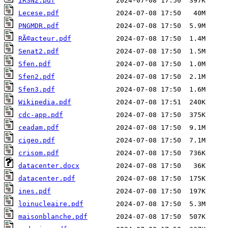
IRSN2.pdf
Lecese.pdf
PNGMDR.pdf
RÃ©acteur.pdf
Senat2.pdf
Sfen.pdf
Sfen2.pdf
Sfen3.pdf
Wikipedia.pdf
cdc-app.pdf
ceadam.pdf
cigeo.pdf
crisom.pdf
datacenter.docx
datacenter.pdf
ines.pdf
loinucleaire.pdf
maisonblanche.pdf